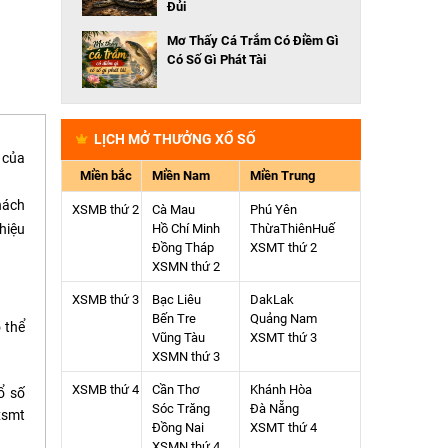
Đủi
Mơ Thấy Cá Trắm Có Điềm Gì
Có Số Gì Phát Tài
LỊCH MỞ THƯỞNG XỔ SỐ
 của
Miền bắc
Miền Nam
Miền Trung
khách
XSMB thứ 2
Cà Mau
Phú Yên
 hiệu
Hồ Chí Minh
ThừaThiênHuế
Đồng Tháp
XSMT thứ 2
XSMN thứ 2
XSMB thứ 3
Bạc Liêu
DakLak
Bến Tre
Quảng Nam
 thể
Vũng Tàu
XSMT thứ 3
XSMN thứ 3
XSMB thứ 4
Cần Thơ
Khánh Hòa
ổ số
Sóc Trăng
Đà Nẵng
xsmt
Đồng Nai
XSMT thứ 4
XSMN thứ 4