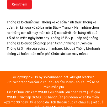
Xem thêm
Thống kê lô chuẩn xác. Thống kê xổ số là hình thức Thống kê
dựa trên kết quả xổ số ba miền Bắc – Trung – Nam nhằm chọn
ra những con số may mắn có tỷ lệ cao sẽ về trên bảng kết quả
Xổ số ba miền ngày hôm nay. Thống kê lô Vip – cập nhật bảng
Thống kê lô được tổng hợp phân tích từ những chuyên gia
Thống kê 3 miền của soicaunhanh.net, kết quả Thống kê nhanh
chóng và hoàn toàn miễn phí. Chúc các bạn may mắn.a
©Copyright 2019 by soicaunhanh.net. All right reserved
Chuyên trang Soi cầu lô chuẩn - soi cầu lô vip - soi cầu xổ số ba
miền miễn phí
Liên kế hữu ích: Xem
XSMB
siêu nhanh |
du doan xsmt
| Kết quả
XSMB
| Trực tiếp
SXMB 360
hàng tuần |
dự đoán xổ số ba miền
|
kqxsmb 30 ngày
|
tỷ lệ bóng đá
|
lịch thi đấu cúp c1 châu âu
|
kết quả