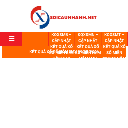
KQXSMB –
KQXSMN –
KQXSMT –
CẬP NHẬT
CẬP NHẬT
CẬP NHẬT
KẾT QUẢ XỔ
KẾT QUẢ XỔ
KẾT QUẢ XỔ
KẾT QUẢ XỔ SỐ HÔM NAY 09/08/2026
SỐ MIỀN BẮC
SỐ MIỀN NAM
SỐ MIỀN
HÔM NAY
HÔM NAY
TRUNG HÔM
NAY