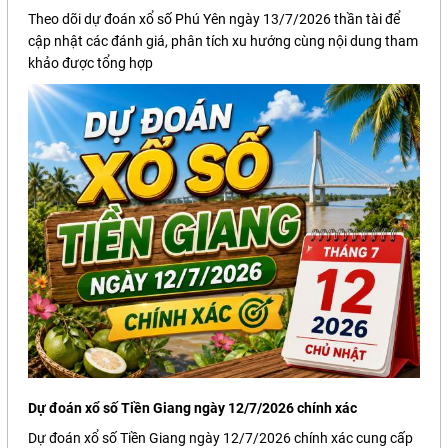
Theo dõi dự đoán xổ số Phú Yên ngày 13/7/2026 thần tài để
cập nhật các đánh giá, phân tích xu hướng cùng nội dung tham
khảo được tổng hợp
Dự đoán xổ số Tiền Giang ngày 12/7/2026 chính xác
Dự đoán xổ số Tiền Giang ngày 12/7/2026 chính xác cung cấp