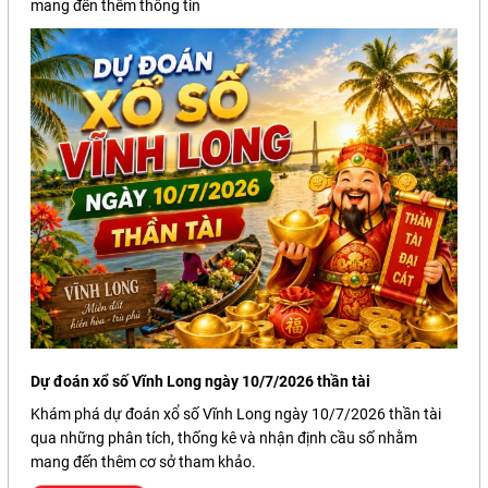
mang đến thêm thông tin
Dự đoán xổ số Vĩnh Long ngày 10/7/2026 thần tài
Khám phá dự đoán xổ số Vĩnh Long ngày 10/7/2026 thần tài
qua những phân tích, thống kê và nhận định cầu số nhằm
mang đến thêm cơ sở tham khảo.