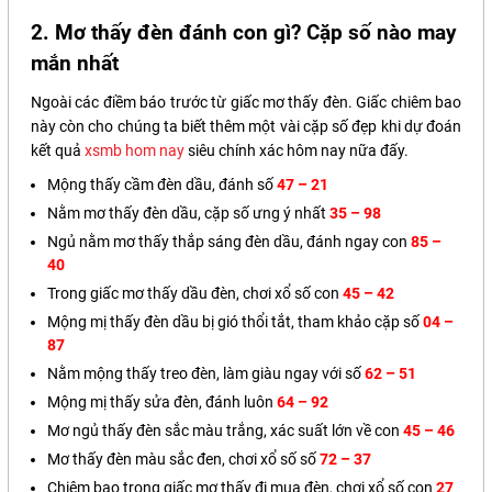
2. Mơ thấy đèn đánh con gì? Cặp số nào may
mắn nhất
Ngoài các điềm báo trước từ giấc mơ thấy đèn. Giấc chiêm bao
này còn cho chúng ta biết thêm một vài cặp số đẹp khi dự đoán
kết quả
xsmb hom nay
siêu chính xác hôm nay nữa đấy.
Mộng thấy cầm đèn dầu, đánh số
47 – 21
Nằm mơ thấy đèn dầu, cặp số ưng ý nhất
35 – 98
Ngủ nằm mơ thấy thắp sáng đèn dầu, đánh ngay con
85 –
40
Trong giấc mơ thấy dầu đèn, chơi xổ số con
45 – 42
Mộng mị thấy đèn dầu bị gió thổi tắt, tham khảo cặp số
04 –
87
Nằm mộng thấy treo đèn, làm giàu ngay với số
62 – 51
Mộng mị thấy sửa đèn, đánh luôn
64 – 92
Mơ ngủ thấy đèn sắc màu trắng, xác suất lớn về con
45 – 46
Mơ thấy đèn màu sắc đen, chơi xổ số số
72 – 37
Chiêm bao trong giấc mơ thấy đi mua đèn, chơi xổ số con
27