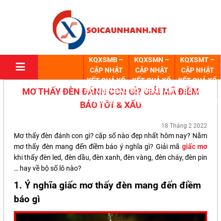
KQXSMB –
KQXSMN –
KQXSMT –
CẬP NHẬT
CẬP NHẬT
CẬP NHẬT
KẾT QUẢ XỔ
KẾT QUẢ XỔ
KẾT QUẢ XỔ
MƠ THẤY ĐÈN ĐÁNH CON GÌ? GIẢI MÃ ĐIỀM
SỐ MIỀN BẮC
SỐ MIỀN NAM
SỐ MIỀN
HÔM NAY
HÔM NAY
TRUNG HÔM
BÁO TỐT & XẤU
NAY
18 Tháng 2 2022
Mơ thấy đèn đánh con gì? cặp số nào đẹp nhất hôm nay? Nằm
mơ thấy đèn mang đến điềm báo ý nghĩa gì? Giải mã
giấc mơ
khi thấy đèn led, đèn dầu, đèn xanh, đèn vàng, đèn cháy, đèn pin
… hay về bộ số lô nào?
1. Ý nghĩa giấc mơ thấy đèn mang đến điềm
báo gì