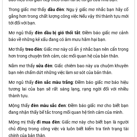
Trong giấc mơ thấy
dầu đèn
: Ngụ ý giấc mơ nhắc bạn hãy cố
gắng hơn trong chất lượng công việc Nếu vậy thì thành tựu mới
tới đối với bạn.
Mơ ngủ thấy
đèn dầu bị gió thổi tắt
: Điềm báo giấc mơ cảnh
báo về những kẻ xấu đang có âm mưu hãm hại bạn.
Mơ thấy
treo đèn
: Giấc mơ này có ẩn ý nhắc bạn nên cẩn trọng
hơn trong chuyện tình cảm, các mối quan hệ của bản thân.
Nằm mơ thấy
sửa đèn
: Giấc chiêm bao này ưa chuộm khuyên
bạn nên chấm dứt những việc làm sơ sót của bản thân.
Mơ ngủ thấy
đèn sắc màu trắng
: Điềm báo giấc mơ báo hiệu
tương lai của bạn sẽ rất sáng lạng, rạng ngời đối với nhiều
thành tựu.
Mộng thấy
đèn màu sắc đen
: Điềm báo giấc mơ cho biết bạn
đang nhận thấy bế tắc trong mối quan hệ tình cảm của mình.
Mộng mị thấy
đi mua đèn
: Giấc mơ này cho biết bạn là người
chủ động trong công việc và luôn biết kiểm tra tình trạng tài
chính của bản thân.