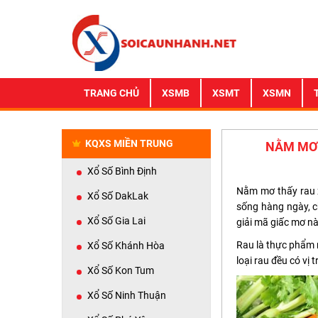
TRANG CHỦ
XSMB
XSMT
XSMN
KQXS MIỀN TRUNG
NẰM MƠ 
Xổ Số Bình Định
Nằm mơ thấy rau x
Xổ Số DakLak
sống hàng ngày, c
Xổ Số Gia Lai
giải mã giấc mơ này
Rau là thực phẩm 
Xổ Số Khánh Hòa
loại rau đều có vị 
Xổ Số Kon Tum
Xổ Số Ninh Thuận