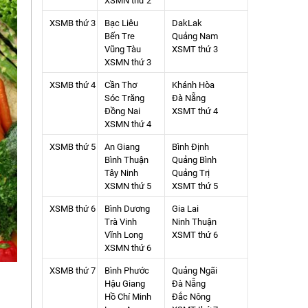
XSMN thứ 2
XSMB thứ 3
Bạc Liêu
DakLak
Bến Tre
Quảng Nam
Vũng Tàu
XSMT thứ 3
XSMN thứ 3
XSMB thứ 4
Cần Thơ
Khánh Hòa
Sóc Trăng
Đà Nẵng
Đồng Nai
XSMT thứ 4
XSMN thứ 4
XSMB thứ 5
An Giang
Bình Định
Bình Thuận
Quảng Bình
Tây Ninh
Quảng Trị
XSMN thứ 5
XSMT thứ 5
XSMB thứ 6
Bình Dương
Gia Lai
Trà Vinh
Ninh Thuận
Vĩnh Long
XSMT thứ 6
XSMN thứ 6
XSMB thứ 7
Bình Phước
Quảng Ngãi
Hậu Giang
Đà Nẵng
Hồ Chí Minh
Đắc Nông