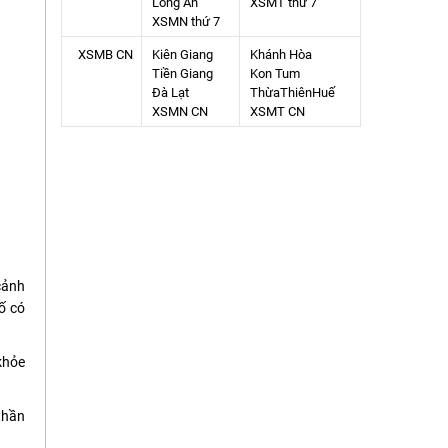
Long An
XSMT thứ 7
XSMN thứ 7
XSMB CN
Kiên Giang
Khánh Hòa
Tiền Giang
Kon Tum
Đà Lạt
ThừaThiênHuế
XSMN CN
XSMT CN
cảnh
ố có
khỏe
thần