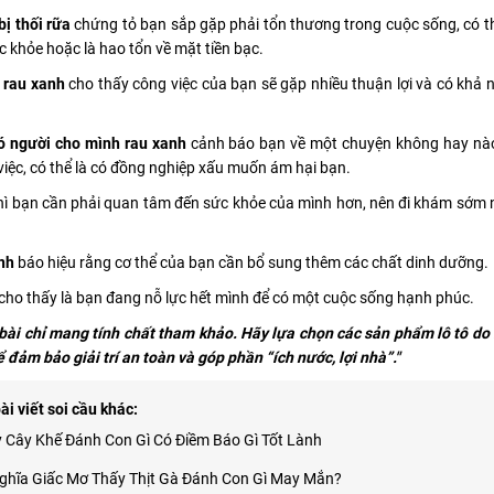
bị thối rữa
chứng tỏ bạn sắp gặp phải tổn thương trong cuộc sống, có th
c khỏe hoặc là hao tổn về mặt tiền bạc.
 rau xanh
cho thấy công việc của bạn sẽ gặp nhiều thuận lợi và có khả 
ó người cho mình rau xanh
cảnh báo bạn về một chuyện không hay nà
 việc, có thể là có đồng nghiệp xấu muốn ám hại bạn.
hì bạn cần phải quan tâm đến sức khỏe của mình hơn, nên đi khám sớm 
nh
báo hiệu rằng cơ thể của bạn cần bổ sung thêm các chất dinh dưỡng.
cho thấy là bạn đang nỗ lực hết mình để có một cuộc sống hạnh phúc.
 bài chỉ mang tính chất tham khảo. Hãy lựa chọn các sản phẩm lô tô do
đảm bảo giải trí an toàn và góp phần “ích nước, lợi nhà”."
i viết soi cầu khác:
Cây Khế Đánh Con Gì Có Điềm Báo Gì Tốt Lành
ghĩa Giấc Mơ Thấy Thịt Gà Đánh Con Gì May Mắn?