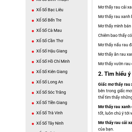
Mơ thấy rau cải x
Xổ Số Bạc Liêu
Mơ thấy rau xanh b
Xổ Số Bến Tre
Mơ thấy mình bán 
Xổ Số Cà Mau
Chiêm bao thấy c
Xổ Số Cần Thơ
Mơ thấy nấu rau đ
Xổ Số Hậu Giang
Mơ thấy ăn rau xa
Xổ Số Hồ Chí Minh
Mơ thấy vườn rau
Xổ Số Kiên Giang
2. Tìm hiểu ý
Xổ Số Long An
Giấc mơ thấy rau
bên trong giấc mơ
Xổ Số Sóc Trăng
thể tìm thấy nhữ
Xổ Số Tiền Giang
Mơ thấy rau xanh
Xổ Số Trà Vinh
tốt, luôn chú ý tới
Mơ thấy rau cải x
Xổ Số Tây Ninh
của bạn.