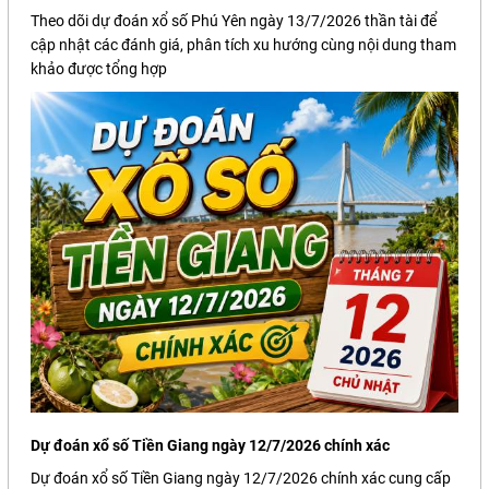
Theo dõi dự đoán xổ số Phú Yên ngày 13/7/2026 thần tài để
cập nhật các đánh giá, phân tích xu hướng cùng nội dung tham
khảo được tổng hợp
Dự đoán xổ số Tiền Giang ngày 12/7/2026 chính xác
Dự đoán xổ số Tiền Giang ngày 12/7/2026 chính xác cung cấp