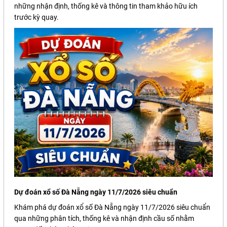
những nhận định, thống kê và thông tin tham khảo hữu ích
trước kỳ quay.
Dự đoán xổ số Đà Nẵng ngày 11/7/2026 siêu chuẩn
Khám phá dự đoán xổ số Đà Nẵng ngày 11/7/2026 siêu chuẩn
qua những phân tích, thống kê và nhận định cầu số nhằm