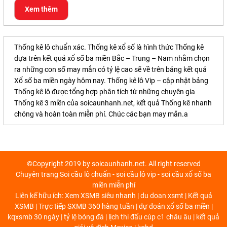
Xem thêm
Thống kê lô chuẩn xác. Thống kê xổ số là hình thức Thống kê
dựa trên kết quả xổ số ba miền Bắc – Trung – Nam nhằm chọn
ra những con số may mắn có tỷ lệ cao sẽ về trên bảng kết quả
Xổ số ba miền ngày hôm nay. Thống kê lô Vip – cập nhật bảng
Thống kê lô được tổng hợp phân tích từ những chuyên gia
Thống kê 3 miền của soicaunhanh.net, kết quả Thống kê nhanh
chóng và hoàn toàn miễn phí. Chúc các bạn may mắn.a
©Copyright 2019 by soicaunhanh.net. All right reserved
Chuyên trang Soi cầu lô chuẩn - soi cầu lô vip - soi cầu xổ số ba
miền miễn phí
Liên kế hữu ích: Xem
XSMB
siêu nhanh |
du doan xsmt
| Kết quả
XSMB
| Trực tiếp
SXMB 360
hàng tuần |
dự đoán xổ số ba miền
|
kqxsmb 30 ngày
|
tỷ lệ bóng đá
|
lịch thi đấu cúp c1 châu âu
|
kết quả