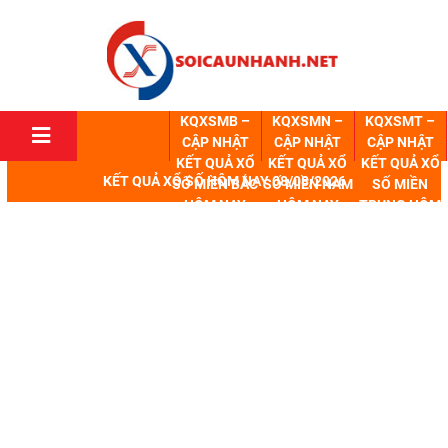
KQXSMB –
KQXSMN –
KQXSMT –
CẬP NHẬT
CẬP NHẬT
CẬP NHẬT
KẾT QUẢ XỔ
KẾT QUẢ XỔ
KẾT QUẢ XỔ
KẾT QUẢ XỔ SỐ HÔM NAY 08/08/2026
SỐ MIỀN BẮC
SỐ MIỀN NAM
SỐ MIỀN
HÔM NAY
HÔM NAY
TRUNG HÔM
NAY