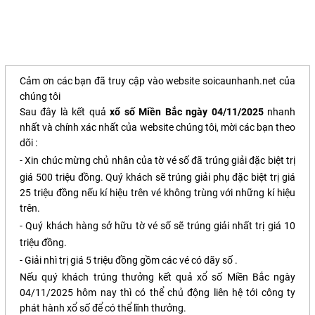
Cảm ơn các bạn đã truy cập vào website
soicaunhanh.net
của
chúng tôi
Sau đây là kết quả
xổ số Miền Bắc ngày 04/11/2025
nhanh
nhất và chính xác nhất của website chúng tôi, mời các bạn theo
dõi :
- Xin chúc mừng chủ nhân của tờ vé số
đã trúng giải đặc biệt trị
giá 500 triệu đồng. Quý khách sẽ trúng giải phụ đặc biệt trị giá
25 triệu đồng nếu kí hiệu trên vé không trùng với những kí hiệu
trên.
- Quý khách hàng sở hữu tờ vé số
sẽ trúng giải nhất trị giá 10
triệu đồng.
- Giải nhì trị giá 5 triệu đồng gồm các vé có dãy số
.
Nếu quý khách trúng thưởng kết quả xổ số Miền Bắc ngày
04/11/2025 hôm nay thì có thể chủ động liên hệ tới công ty
phát hành xổ số để có thể lĩnh thưởng.