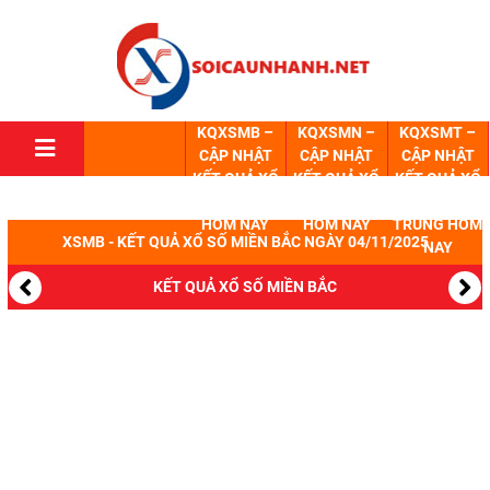
KQXSMB –
KQXSMN –
KQXSMT –
CẬP NHẬT
CẬP NHẬT
CẬP NHẬT
KẾT QUẢ XỔ
KẾT QUẢ XỔ
KẾT QUẢ XỔ
SỐ MIỀN BẮC
SỐ MIỀN NAM
SỐ MIỀN
HÔM NAY
HÔM NAY
TRUNG HÔM
XSMB - KẾT QUẢ XỔ SỐ MIỀN BẮC NGÀY 04/11/2025
NAY
KẾT QUẢ XỔ SỐ MIỀN BẮC