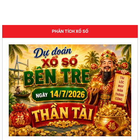
PHÂN TÍCH XỔ SỐ