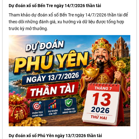
Dự đoán xổ số Bến Tre ngày 14/7/2026 thần tài
Tham khảo dự đoán xổ số Bến Tre ngày 14/7/2026 thần tài để
theo dõi những đánh giá, xu hướng và dữ liệu được tổng hợp
trước kỳ mở thưởng.
Dự đoán xổ số Phú Yên ngày 13/7/2026 thần tài