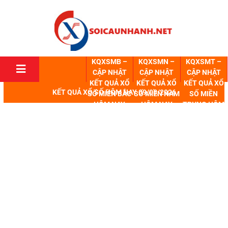
KQXSMB –
KQXSMN –
KQXSMT –
CẬP NHẬT
CẬP NHẬT
CẬP NHẬT
KẾT QUẢ XỔ
KẾT QUẢ XỔ
KẾT QUẢ XỔ
KẾT QUẢ XỔ SỐ HÔM NAY 09/08/2026
SỐ MIỀN BẮC
SỐ MIỀN NAM
SỐ MIỀN
HÔM NAY
HÔM NAY
TRUNG HÔM
NAY