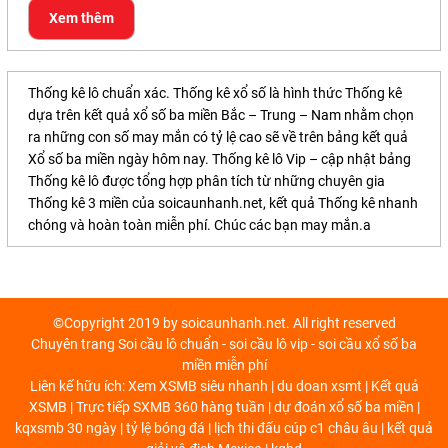
Xem thêm
Thống kê lô chuẩn xác. Thống kê xổ số là hình thức Thống kê
dựa trên kết quả xổ số ba miền Bắc – Trung – Nam nhằm chọn
ra những con số may mắn có tỷ lệ cao sẽ về trên bảng kết quả
Xổ số ba miền ngày hôm nay. Thống kê lô Vip – cập nhật bảng
Thống kê lô được tổng hợp phân tích từ những chuyên gia
Thống kê 3 miền của soicaunhanh.net, kết quả Thống kê nhanh
chóng và hoàn toàn miễn phí. Chúc các bạn may mắn.a
©Copyright 2019 by soicaunhanh.net. All right reserved
Chuyên trang Soi cầu lô chuẩn - soi cầu lô vip - soi cầu xổ số ba
miền miễn phí
Liên kế hữu ích: Xem
XSMB
siêu nhanh |
du doan xsmt
| Kết quả
XSMB
| Trực tiếp
SXMB 360
hàng tuần |
dự đoán xổ số ba miền
|
kqxsmb 30 ngày
|
tỷ lệ bóng đá
|
lịch thi đấu cúp c1 châu âu
|
kết quả