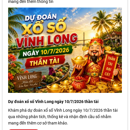
mang đến thêm thông tin
Dự đoán xổ số Vĩnh Long ngày 10/7/2026 thần tài
Khám phá dự đoán xổ số Vĩnh Long ngày 10/7/2026 thần tài
qua những phân tích, thống kê và nhận định cầu số nhằm
mang đến thêm cơ sở tham khảo.