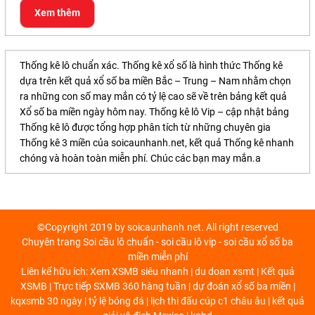
Xem thêm
Thống kê lô chuẩn xác. Thống kê xổ số là hình thức Thống kê
dựa trên kết quả xổ số ba miền Bắc – Trung – Nam nhằm chọn
ra những con số may mắn có tỷ lệ cao sẽ về trên bảng kết quả
Xổ số ba miền ngày hôm nay. Thống kê lô Vip – cập nhật bảng
Thống kê lô được tổng hợp phân tích từ những chuyên gia
Thống kê 3 miền của soicaunhanh.net, kết quả Thống kê nhanh
chóng và hoàn toàn miễn phí. Chúc các bạn may mắn.a
©Copyright 2019 by soicaunhanh.net. All right reserved
Chuyên trang Soi cầu lô chuẩn - soi cầu lô vip - soi cầu xổ số ba
miền miễn phí
Liên kế hữu ích: Xem
XSMB
siêu nhanh |
du doan xsmt
| Kết quả
XSMB
| Trực tiếp
SXMB 360
hàng tuần |
dự đoán xổ số ba miền
|
kqxsmb 30 ngày
|
tỷ lệ bóng đá
|
lịch thi đấu cúp c1 châu âu
|
kết quả