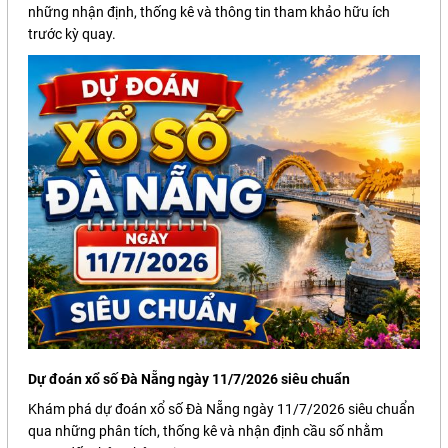
những nhận định, thống kê và thông tin tham khảo hữu ích
trước kỳ quay.
Dự đoán xổ số Đà Nẵng ngày 11/7/2026 siêu chuẩn
Khám phá dự đoán xổ số Đà Nẵng ngày 11/7/2026 siêu chuẩn
qua những phân tích, thống kê và nhận định cầu số nhằm