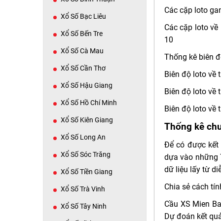
Các cặp loto ga
Xổ Số Bạc Liêu
Các cặp loto về
Xổ Số Bến Tre
10
Xổ Số Cà Mau
Thống kê biên đ
Xổ Số Cần Thơ
Biên độ loto về
Xổ Số Hậu Giang
Biên độ loto về
Xổ Số Hồ Chí Minh
Biên độ loto về
Xổ Số Kiên Giang
Thống kê chu
Xổ Số Long An
Để có được kết
Xổ Số Sóc Trăng
dựa vào những
dữ liệu lấy từ 
Xổ Số Tiền Giang
Chia sẻ cách tí
Xổ Số Trà Vinh
Cầu XS Mien Bac
Xổ Số Tây Ninh
Dự đoán kết quả 