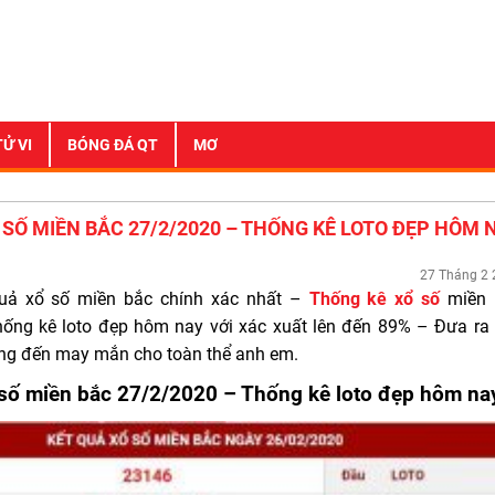
TỬ VI
BÓNG ĐÁ QT
MƠ
 SỐ MIỀN BẮC 27/2/2020 – THỐNG KÊ LOTO ĐẸP HÔM 
27 Tháng 2
quả xổ số miền bắc chính xác nhất –
Thống kê xổ số
miền 
ống kê loto đẹp hôm nay với xác xuất lên đến 89% – Đưa ra
ang đến may mắn cho toàn thể anh em.
số miền bắc 27/2/2020 – Thống kê loto đẹp hôm na