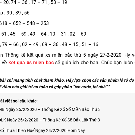
– 20, 74 – 36 , 17 – 71 , 58 – 19
 : 90 , 39 , 56
 618 – 652 – 548 – 253
 51 , 45 – 59 , 49 – 64 , 10 – 31 , 02 – 69
, 79 – 66 , 02 – 49 , 69 – 36 , 48 – 15 , 51 – 16
ần Thống kê kết quả xs miền bắc thứ 5 ngày 27-2-2020. Hy 
n về
ket qua xs mien bac
sẽ giúp ích cho bạn. Chúc bạn luôn
 bài chỉ mang tính chất tham khảo. Hãy lựa chọn các sản phẩm lô tô do
đảm bảo giải trí an toàn và góp phần “ích nước, lợi nhà”."
i viết soi cầu khác:
B Ngày 25/2/2020 – Thống Kê Xổ Số Miền Bắc Thứ 3
LK Ngày 25/2/2020 – Thống Kê Xổ Số Đắk Lắk Thứ 3
Số Thừa Thiên Huế Ngày 24/2/2020 Hôm Nay