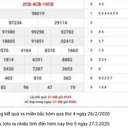
g kết quả xs miền bắc hôm qua thứ 4 ngày 26/2/2020
, loto ra nhiều tính đến hôm nay thứ 5 ngày 27-2-2020: