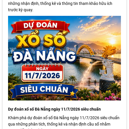
những nhận định, thống kê và thông tin tham khảo hữu ích
trước kỳ quay.
Dự đoán xổ số Đà Nẵng ngày 11/7/2026 siêu chuẩn
Khám phá dự đoán xổ số Đà Nẵng ngày 11/7/2026 siêu chuẩn
qua những phân tích, thống kê và nhận định cầu số nhằm