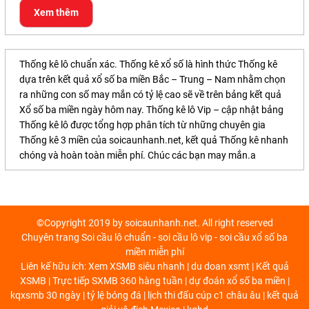
Xem thêm
Thống kê lô chuẩn xác. Thống kê xổ số là hình thức Thống kê
dựa trên kết quả xổ số ba miền Bắc – Trung – Nam nhằm chọn
ra những con số may mắn có tỷ lệ cao sẽ về trên bảng kết quả
Xổ số ba miền ngày hôm nay. Thống kê lô Vip – cập nhật bảng
Thống kê lô được tổng hợp phân tích từ những chuyên gia
Thống kê 3 miền của soicaunhanh.net, kết quả Thống kê nhanh
chóng và hoàn toàn miễn phí. Chúc các bạn may mắn.a
©Copyright 2019 by soicaunhanh.net. All right reserved
Chuyên trang Soi cầu lô chuẩn - soi cầu lô vip - soi cầu xổ số ba
miền miễn phí
Liên kế hữu ích: Xem
XSMB
siêu nhanh |
du doan xsmt
| Kết quả
XSMB
| Trực tiếp
SXMB 360
hàng tuần |
dự đoán xổ số ba miền
|
kqxsmb 30 ngày
|
tỷ lệ bóng đá
|
lịch thi đấu cúp c1 châu âu
|
kết quả