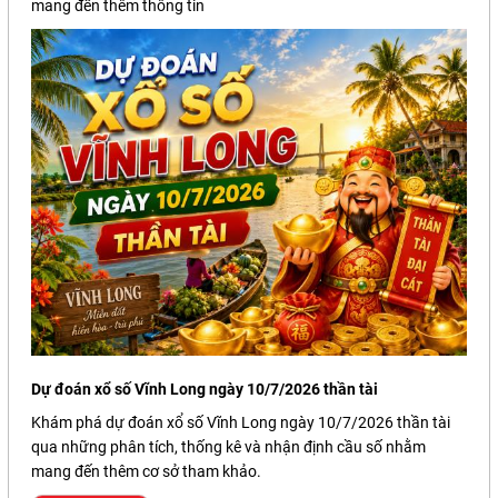
mang đến thêm thông tin
Dự đoán xổ số Vĩnh Long ngày 10/7/2026 thần tài
Khám phá dự đoán xổ số Vĩnh Long ngày 10/7/2026 thần tài
qua những phân tích, thống kê và nhận định cầu số nhằm
mang đến thêm cơ sở tham khảo.