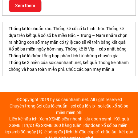
Xem thêm
Thống kê lô chuẩn xác. Thống kê xổ số là hình thức Thống kê
dựa trên kết quả xổ số ba miền Bắc – Trung – Nam nhằm chọn
ra những con số may mắn có tỷ lệ cao sẽ về trên bảng kết quả
Xổ số ba miền ngày hôm nay. Thống kê lô Vip – cập nhật bảng
Thống kê lô được tổng hợp phân tích từ những chuyên gia
Thống kê 3 miền của soicaunhanh.net, kết quả Thống kê nhanh
chóng và hoàn toàn miễn phí. Chúc các bạn may mắn.a
©Copyright 2019 by soicaunhanh.net. All right reserved
Chuyên trang Soi cầu lô chuẩn - soi cầu lô vip - soi cầu xổ số ba
miền miễn phí
Liên kế hữu ích: Xem
XSMB
siêu nhanh |
du doan xsmt
| Kết quả
XSMB
| Trực tiếp
SXMB 360
hàng tuần |
dự đoán xổ số ba miền
|
kqxsmb 30 ngày
|
tỷ lệ bóng đá
|
lịch thi đấu cúp c1 châu âu
|
kết quả