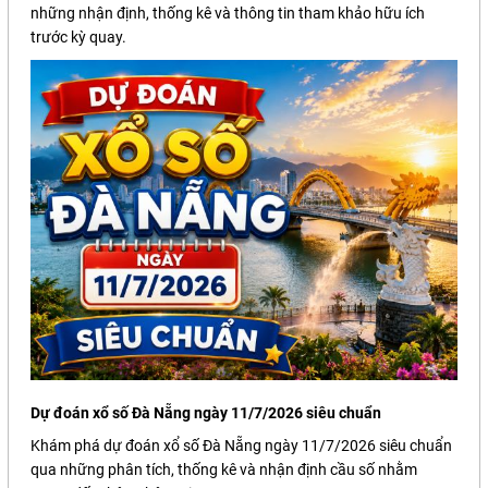
những nhận định, thống kê và thông tin tham khảo hữu ích
trước kỳ quay.
Dự đoán xổ số Đà Nẵng ngày 11/7/2026 siêu chuẩn
Khám phá dự đoán xổ số Đà Nẵng ngày 11/7/2026 siêu chuẩn
qua những phân tích, thống kê và nhận định cầu số nhằm