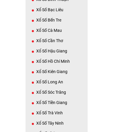
Xổ Số Bạc Liêu
Xổ Số Bến Tre
Xổ Số Cà Mau
Xổ Số Cần Thơ
Xổ Số Hậu Giang
Xổ Số Hồ Chí Minh
Xổ Số Kiên Giang
Xổ Số Long An
Xổ Số Sóc Trăng
Xổ Số Tiền Giang
Xổ Số Trà Vinh
Xổ Số Tây Ninh