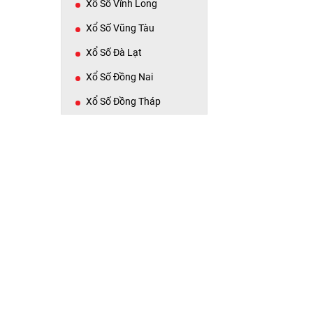
Xổ Số Vĩnh Long
Xổ Số Vũng Tàu
Xổ Số Đà Lạt
Xổ Số Đồng Nai
Xổ Số Đồng Tháp