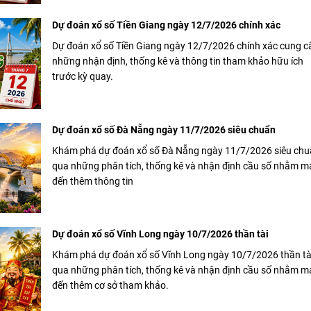
Dự đoán xổ số Tiền Giang ngày 12/7/2026 chính xác
Dự đoán xổ số Tiền Giang ngày 12/7/2026 chính xác cung c
những nhận định, thống kê và thông tin tham khảo hữu ích
trước kỳ quay.
Dự đoán xổ số Đà Nẵng ngày 11/7/2026 siêu chuẩn
Khám phá dự đoán xổ số Đà Nẵng ngày 11/7/2026 siêu ch
qua những phân tích, thống kê và nhận định cầu số nhằm 
đến thêm thông tin
Dự đoán xổ số Vĩnh Long ngày 10/7/2026 thần tài
Khám phá dự đoán xổ số Vĩnh Long ngày 10/7/2026 thần tà
qua những phân tích, thống kê và nhận định cầu số nhằm 
đến thêm cơ sở tham khảo.