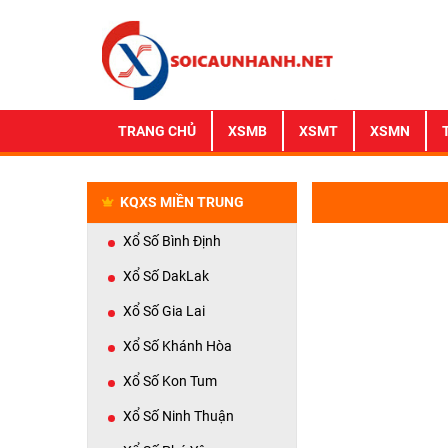
TRANG CHỦ
XSMB
XSMT
XSMN
KQXS MIỀN TRUNG
Xổ Số Bình Định
Xổ Số DakLak
Xổ Số Gia Lai
Xổ Số Khánh Hòa
Xổ Số Kon Tum
Xổ Số Ninh Thuận