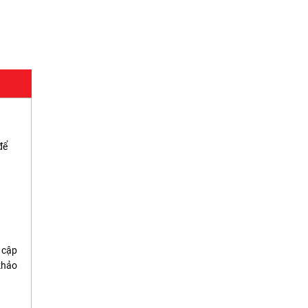
để
 cập
khảo