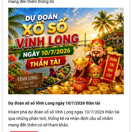
mang đến thêm thông tin
Dự đoán xổ số Vĩnh Long ngày 10/7/2026 thần tài
Khám phá dự đoán xổ số Vĩnh Long ngày 10/7/2026 thần tài
qua những phân tích, thống kê và nhận định cầu số nhằm
mang đến thêm cơ sở tham khảo.