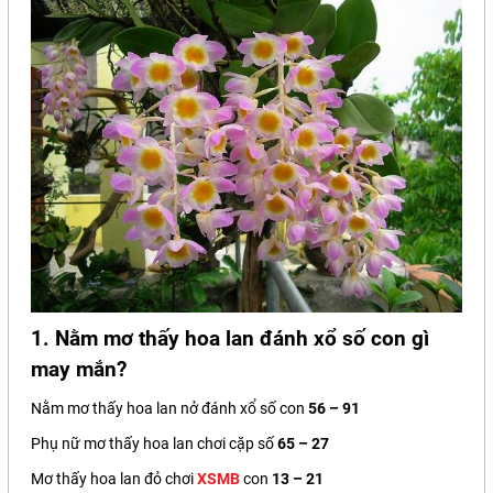
1. Nằm mơ thấy hoa lan đánh xổ số con gì
may mắn?
Nằm mơ thấy hoa lan nở đánh xổ số con
56 – 91
Phụ nữ mơ thấy hoa lan chơi cặp số
65 – 27
Mơ thấy hoa lan đỏ chơi
XSMB
con
13 – 21