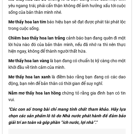
yêu ngang trái, phải cẩn thận không để ảnh hưởng xấu tới cuộc
sống của bản thân mình nhé.
Mơ thấy hoa lan tím
báo hiệu bạn sẽ đạt được phát tài phát lộc
trong cuộc sống.
Chiêm bao thấy hoa lan trắng
cảnh báo bạn đang quên đi một
lời hứa nào đó của bản thân mình, nếu đã nhớ ra thì nên thực
hiện ngay, không để thành người thất hứa.
Mơ thấy hoa lan vàng
là bạn đang có chuẩn bị kỹ càng cho một
khởi đầu về tình cảm của mình.
Mơ thấy hoa lan xanh
là điềm báo rằng bạn đang có các dao
động, bạn nên để bản thân có thời gian để suy nghĩ.
Nằm mơ thấy hoa lan hồng
chứng tỏ rằng gia đình bạn có tin
vui.
"Các con số trong bài chỉ mang tính chất tham khảo. Hãy lựa
chọn các sản phẩm lô tô do Nhà nước phát hành để đảm bảo
giải trí an toàn và góp phần “ích nước, lợi nhà”."