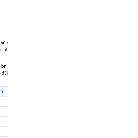
 bậc
phát
 lớn.
 đài