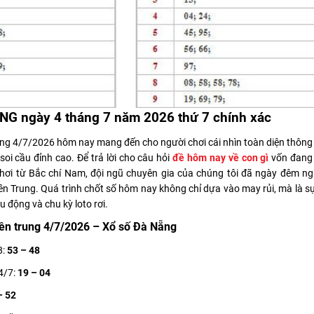
G ngày 4 tháng 7 năm 2026 thứ 7 chính xác
g 4/7/2026 hôm nay mang đến cho người chơi cái nhìn toàn diện thông
oi cầu đỉnh cao. Để trả lời cho câu hỏi
đề hôm nay về con gì
vốn đang
hơi từ Bắc chí Nam, đội ngũ chuyên gia của chúng tôi đã ngày đêm ng
n Trung. Quá trình chốt số hôm nay không chỉ dựa vào may rủi, mà là sự
u động và chu kỳ loto rơi.
ền trung 4/7/2026 – Xổ số Đà Nẵng
8:
53 – 48
4/7:
19 – 04
– 52