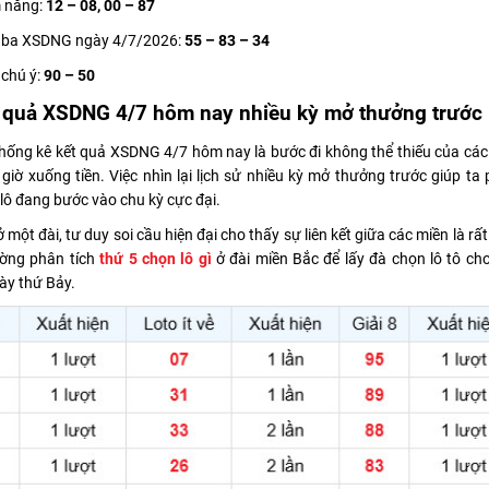
m năng:
12 – 08, 00 – 87
ên ba XSDNG ngày 4/7/2026:
55 – 83 – 34
 chú ý:
90 – 50
 quả XSDNG 4/7 hôm nay nhiều kỳ mở thưởng trước
thống kê kết quả XSDNG 4/7 hôm nay là bước đi không thể thiếu của các
giờ xuống tiền. Việc nhìn lại lịch sử nhiều kỳ mở thưởng trước giúp ta 
lô đang bước vào chu kỳ cực đại.
một đài, tư duy soi cầu hiện đại cho thấy sự liên kết giữa các miền là rất
ờng phân tích
thứ 5 chọn lô gì
ở đài miền Bắc để lấy đà chọn lô tô cho
ày thứ Bảy.