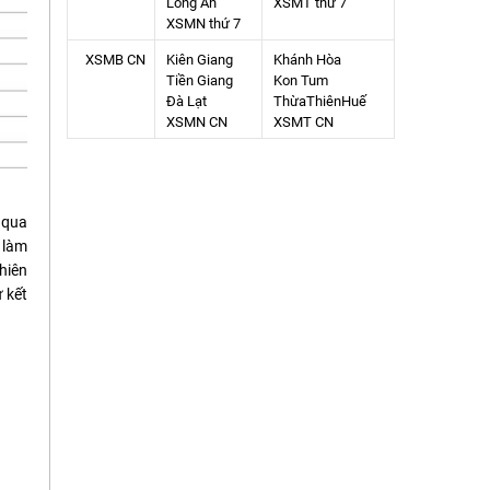
Long An
XSMT thứ 7
XSMN thứ 7
XSMB CN
Kiên Giang
Khánh Hòa
Tiền Giang
Kon Tum
Đà Lạt
ThừaThiênHuế
XSMN CN
XSMT CN
 qua
 làm
hiên
 kết