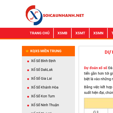
TRANG CHỦ
XSMB
XSMT
XSMN
KQXS MIỀN TRUNG
DỰ 
Xổ Số Bình Định
Dự đoán xổ số
Đà 
Xổ Số DakLak
tiến gần hơn tới 
Xổ Số Gia Lai
biệt là vào những
Bằng việc kết hợp
Xổ Số Khánh Hòa
suất hiện đại, chú
Xổ Số Kon Tum
Xổ Số Ninh Thuận