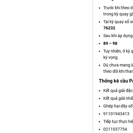
Trước khi theo 
trong kỳ quay g
Tại kỳ quay xổ 
76232
.
Sau khi áp dụng 
89 – 98
Tuy nhiên, ở kỳ
kỳ vọng.
Dù chưa mang lạ
theo dõi khi th
Thống kê cầu P
Kết quả giải đặ
Kết quả giải nh
Ghép hai dãy số 
91101943413
Tiếp tục thực h
0211037754