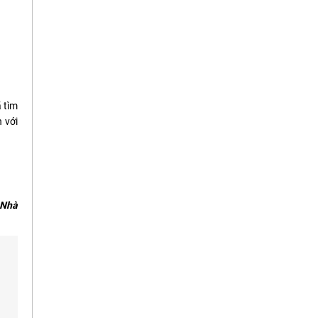
 tìm
 với
 Nhà