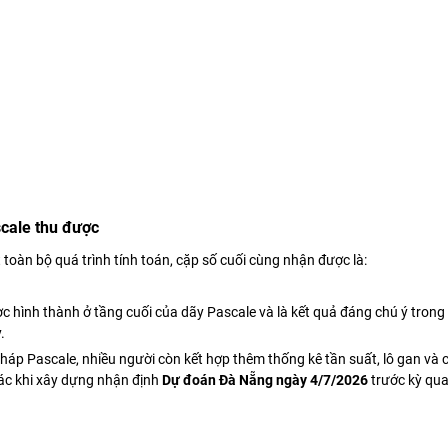
cale thu được
 toàn bộ quá trình tính toán, cặp số cuối cùng nhận được là:
c hình thành ở tầng cuối của dãy Pascale và là kết quả đáng chú ý trong
.
áp Pascale, nhiều người còn kết hợp thêm thống kê tần suất, lô gan và 
ác khi xây dựng nhận định
Dự đoán Đà Nẵng ngày 4/7/2026
trước kỳ qu