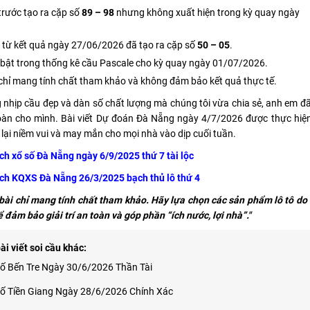
trước tạo ra cặp số
89 – 98
nhưng không xuất hiện trong kỳ quay ngày
t từ kết quả ngày 27/06/2026 đã tạo ra cặp số
50 – 05
.
i bật trong thống kê cầu Pascale cho kỳ quay ngày 01/07/2026.
n chỉ mang tính chất tham khảo và không đảm bảo kết quả thực tế.
 nhịp cầu đẹp và dàn số chất lượng mà chúng tôi vừa chia sẻ, anh em đã
àn cho mình. Bài viết Dự đoán Đà Nẵng ngày 4/7/2026 được thực hiện
i niềm vui và may mắn cho mọi nhà vào dịp cuối tuần.
ch xổ số Đà Nẵng ngày 6/9/2025 thứ 7 tài lộc
ích KQXS Đà Nẵng 26/3/2025 bạch thủ lô thứ 4
 bài chỉ mang tính chất tham khảo. Hãy lựa chọn các sản phẩm lô tô do
đảm bảo giải trí an toàn và góp phần “ích nước, lợi nhà”."
i viết soi cầu khác:
ố Bến Tre Ngày 30/6/2026 Thần Tài
ố Tiền Giang Ngày 28/6/2026 Chính Xác