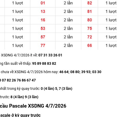
ô XSDNG 4/7/2026 ít về:
07 31 33 26 01
ng tần suất về thấp:
95 89 88 83 82
ày chưa về XSDNG 4/7/2026 hôm nay:
46 64; 08 80; 39 93; 03 30
8 07 82 26 76 86 67 47
 nhất trong kỳ quay trước:
0 (4 lần) 5, 7 (3 lần)
 trước:
8 (4 lần) 9 (3 lần)
 cầu Pascale XSDNG 4/7/2026
scale ở kỳ quay trước