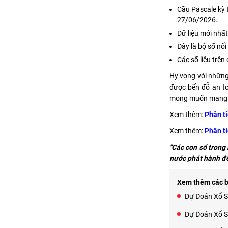
Cầu Pascale kỳ 
27/06/2026.
Dữ liệu mới nhấ
Đây là bộ số nổ
Các số liệu trê
Hy vọng với những
được bến đỗ an to
mong muốn mang lạ
Xem thêm:
Phân tí
Xem thêm:
Phân t
"Các con số trong
nước phát hành để 
Xem thêm các bà
Dự Đoán Xổ S
Dự Đoán Xổ S